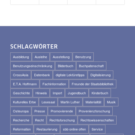
SCHLAGWÖRTER
Ausbildung
Ausleihe
Ausstellung
Benutzung
Benutzungseinschränkung
Bilderbuch
Buchpatenschaft
CrossAsia
Datenbank
digitale Lektüretipps
Digitalisierung
E.T.A. Hoffmann
Fachinformation
Freunde der Staatsbibliothek
Geschichte
Hinweis
Import
Jugendbuch
Kinderbuch
Kulturelles Erbe
Lesesaal
Martin Luther
Materialität
Musik
Osteuropa
Presse
Promovierende
Provenienzforschung
Recherche
Recht
Rechtsforschung
Rechtswissenschaften
Reformation
Restaurierung
sbb online offen
Service