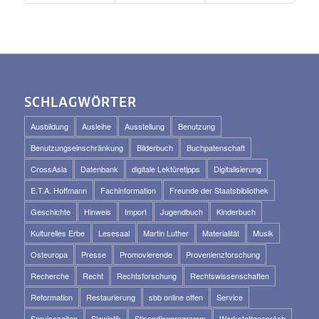
SCHLAGWÖRTER
Ausbildung
Ausleihe
Ausstellung
Benutzung
Benutzungseinschränkung
Bilderbuch
Buchpatenschaft
CrossAsia
Datenbank
digitale Lektüretipps
Digitalisierung
E.T.A. Hoffmann
Fachinformation
Freunde der Staatsbibliothek
Geschichte
Hinweis
Import
Jugendbuch
Kinderbuch
Kulturelles Erbe
Lesesaal
Martin Luther
Materialität
Musik
Osteuropa
Presse
Promovierende
Provenienzforschung
Recherche
Recht
Rechtsforschung
Rechtswissenschaften
Reformation
Restaurierung
sbb online offen
Service
Servicezeiten
Slawistik
Stipendienprogramm
Werkstattgespräch