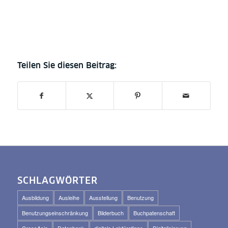
SCHLAGWÖRTER
Ausbildung
Ausleihe
Ausstellung
Benutzung
Benutzungseinschränkung
Bilderbuch
Buchpatenschaft
CrossAsia
Datenbank
digitale Lektüretipps
Digitalisierung