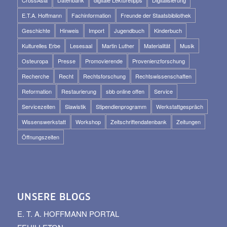
E.T.A. Hoffmann
Fachinformation
Freunde der Staatsbibliothek
Geschichte
Hinweis
Import
Jugendbuch
Kinderbuch
Kulturelles Erbe
Lesesaal
Martin Luther
Materialität
Musik
Osteuropa
Presse
Promovierende
Provenienzforschung
Recherche
Recht
Rechtsforschung
Rechtswissenschaften
Reformation
Restaurierung
sbb online offen
Service
Servicezeiten
Slawistik
Stipendienprogramm
Werkstattgespräch
Wissenswerkstatt
Workshop
Zeitschriftendatenbank
Zeitungen
Öffnungszeiten
UNSERE BLOGS
E. T. A. HOFFMANN PORTAL