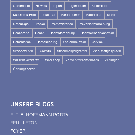
Geschichte
Hinweis
Import
Jugendbuch
Kinderbuch
Kulturelles Erbe
Lesesaal
Martin Luther
Materialität
Musik
Osteuropa
Presse
Promovierende
Provenienzforschung
Recherche
Recht
Rechtsforschung
Rechtswissenschaften
Reformation
Restaurierung
sbb online offen
Service
Servicezeiten
Slawistik
Stipendienprogramm
Werkstattgespräch
Wissenswerkstatt
Workshop
Zeitschriftendatenbank
Zeitungen
Öffnungszeiten
UNSERE BLOGS
E. T. A. HOFFMANN PORTAL
FEUILLETON
FOYER