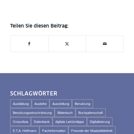
SCHLAGWÖRTER
Ausbildung
Ausleihe
Ausstellung
Benutzung
Benutzungseinschränkung
Bilderbuch
Buchpatenschaft
CrossAsia
Datenbank
digitale Lektüretipps
Digitalisierung
E.T.A. Hoffmann
Fachinformation
Freunde der Staatsbibliothek