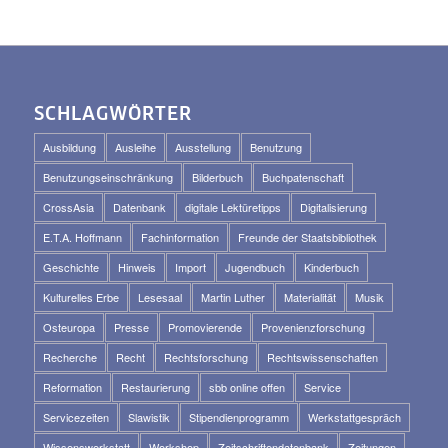
SCHLAGWÖRTER
Ausbildung
Ausleihe
Ausstellung
Benutzung
Benutzungseinschränkung
Bilderbuch
Buchpatenschaft
CrossAsia
Datenbank
digitale Lektüretipps
Digitalisierung
E.T.A. Hoffmann
Fachinformation
Freunde der Staatsbibliothek
Geschichte
Hinweis
Import
Jugendbuch
Kinderbuch
Kulturelles Erbe
Lesesaal
Martin Luther
Materialität
Musik
Osteuropa
Presse
Promovierende
Provenienzforschung
Recherche
Recht
Rechtsforschung
Rechtswissenschaften
Reformation
Restaurierung
sbb online offen
Service
Servicezeiten
Slawistik
Stipendienprogramm
Werkstattgespräch
Wissenswerkstatt
Workshop
Zeitschriftendatenbank
Zeitungen