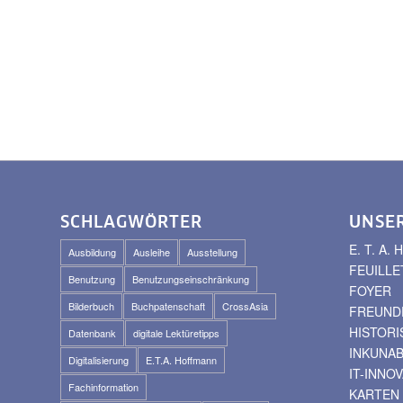
SCHLAGWÖRTER
UNSE
E. T. A
Ausbildung
Ausleihe
Ausstellung
FEUILLE
Benutzung
Benutzungseinschränkung
FOYER
Bilderbuch
Buchpatenschaft
CrossAsia
FREUNDE
HISTOR
Datenbank
digitale Lektüretipps
INKUNA
Digitalisierung
E.T.A. Hoffmann
IT-INNO
Fachinformation
KARTEN