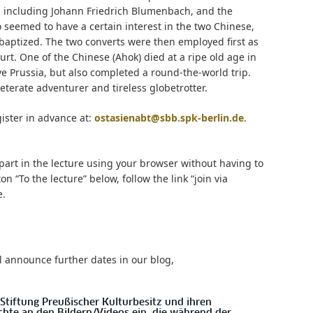
 including Johann Friedrich Blumenbach, and the
o seemed to have a certain interest in the two Chinese,
baptized. The two converts were then employed first as
rt. One of the Chinese (Ahok) died at a ripe old age in
e Prussia, but also completed a round-the-world trip.
veterate adventurer and tireless globetrotter.
gister in advance at:
ostasienabt@sbb.spk-berlin.de
.
 part in the lecture using your browser without having to
on “To the lecture” below, follow the link “join via
e.
ll announce further dates in our blog,
Stiftung Preußischer Kulturbesitz und ihren
hte an den Bildern/Videos ein, die während der