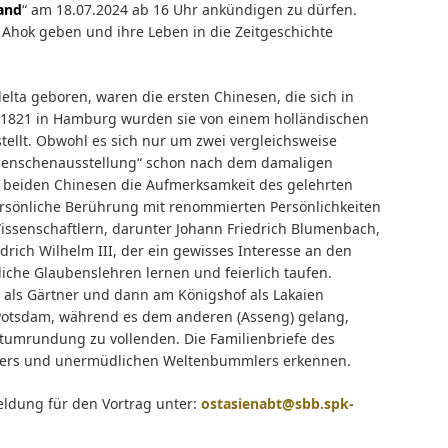
and
“ am 18.07.2024 ab 16 Uhr ankündigen zu dürfen.
d Ahok geben und ihre Leben in die Zeitgeschichte
elta geboren, waren die ersten Chinesen, die sich in
de 1821 in Hamburg wurden sie von einem holländischen
llt. Obwohl es sich nur um zwei vergleichsweise
enschenausstellung“ schon nach dem damaligen
beiden Chinesen die Aufmerksamkeit des gelehrten
ersönliche Berührung mit renommierten Persönlichkeiten
ssenschaftlern, darunter Johann Friedrich Blumenbach,
rich Wilhelm III, der ein gewisses Interesse an den
liche Glaubenslehren lernen und feierlich taufen.
 als Gärtner und dann am Königshof als Lakaien
n Potsdam, während es dem anderen (Asseng) gelang,
tumrundung zu vollenden. Die Familienbriefe des
eurers und unermüdlichen Weltenbummlers erkennen.
eldung für den Vortrag unter:
ostasienabt@sbb.spk-