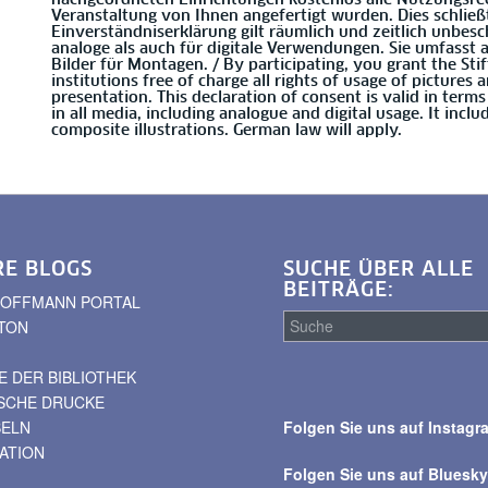
Veranstaltung von Ihnen angefertigt wurden. Dies schließ
Einverständniserklärung gilt räumlich und zeitlich unbesc
analoge als auch für digitale Verwendungen. Sie umfasst
Bilder für Montagen. / By participating, you grant the Sti
institutions free of charge all rights of usage of pictures
presentation. This declaration of consent is valid in term
in all media, including analogue and digital usage. It inc
composite illustrations. German law will apply.
RE BLOGS
SUCHE ÜBER ALLE
BEITRÄGE:
. HOFFMANN PORTAL
TON
 DER BIBLIOTHEK
Suche
ISCHE DRUCKE
über
BELN
Folgen Sie uns auf Instagr
alle
VATION
Beiträge
Folgen Sie uns auf Bluesk