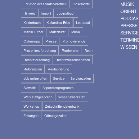
MUSIK
Freunde der Staatsbibliothek
Geschichte
ORIENT
Hinweis
Import
Jugendbuch
PODCAS
Kinderbuch
Kulturelles Erbe
Lesesaal
PRESSE
Martin Luther
Materialität
Musik
SERVICE
TERMIN
Osteuropa
Presse
Promovierende
WISSEN
Provenienzforschung
Recherche
Recht
Rechtsforschung
Rechtswissenschaften
Reformation
Restaurierung
sbb online offen
Service
Servicezeiten
Slawistik
Stipendienprogramm
Werkstattgespräch
Wissenswerkstatt
Workshop
Zeitschriftendatenbank
Zeitungen
Öffnungszeiten