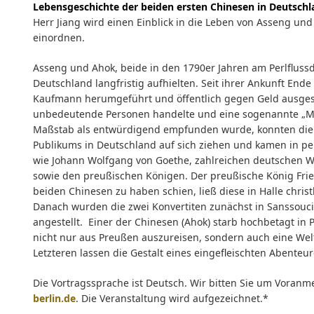
Lebensgeschichte der beiden ersten Chinesen in Deutschl
Herr Jiang wird einen Einblick in die Leben von Asseng un
einordnen.
Asseng und Ahok, beide in den 1790er Jahren am Perlflussd
Deutschland langfristig aufhielten. Seit ihrer Ankunft En
Kaufmann herumgeführt und öffentlich gegen Geld ausgeste
unbedeutende Personen handelte und eine sogenannte „M
Maßstab als entwürdigend empfunden wurde, konnten die 
Publikums in Deutschland auf sich ziehen und kamen in p
wie Johann Wolfgang von Goethe, zahlreichen deutschen Wi
sowie den preußischen Königen. Der preußische König Fried
beiden Chinesen zu haben schien, ließ diese in Halle christ
Danach wurden die zwei Konvertiten zunächst in Sanssouci
angestellt. Einer der Chinesen (Ahok) starb hochbetagt i
nicht nur aus Preußen auszureisen, sondern auch eine Wel
Letzteren lassen die Gestalt eines eingefleischten Abent
Die Vortragssprache ist Deutsch. Wir bitten Sie um Voranm
berlin.de
. Die Veranstaltung wird aufgezeichnet.*