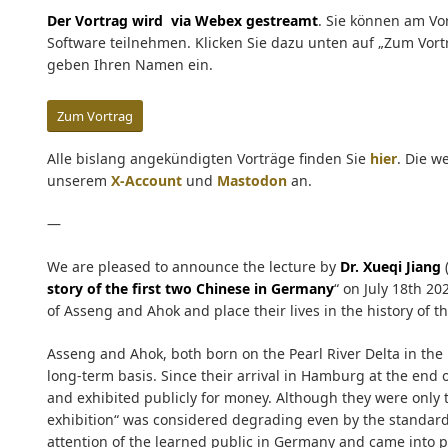
Der Vortrag wird via Webex gestreamt
. Sie können am Vo
Software teilnehmen. Klicken Sie dazu unten auf „Zum Vor
geben Ihren Namen ein.
Zum Vortrag
Alle bislang angekündigten Vorträge finden Sie
hier
. Die w
unserem
X-Account
und
Mastodon
an.
—
We are pleased to announce the lecture by
Dr. Xueqi Jiang
(
story of the first two Chinese in Germany
“ on July 18th 20
of Asseng and Ahok and place their lives in the history of th
Asseng and Ahok, both born on the Pearl River Delta in the 
long-term basis. Since their arrival in Hamburg at the en
and exhibited publicly for money. Although they were only
exhibition“ was considered degrading even by the standards
attention of the learned public in Germany and came into 