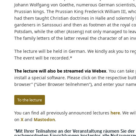
Johann Wolfgang von Goethe, numerous German scientists,
Prussian kings. The Prussian King Frederick William III, wh
had them taught Christian doctrines in Halle and solemnly 
gardeners in Sanssouci and then as footmen at the royal cou
Potsdam, while the other (Asseng) not only managed to leav
The family letters of the latter reveal the character of an in
The lecture will be held in German. We kindly ask you to re
The event will be recorded.*
The lecture will also be streamed via Webex
. You can take
install a special software. Please click on the respective butt
browser” (“über Browser teilnehmen”), and enter your nam
To the lecture
You can find all previously announced lectures
here
. We wi
on
X
and
Mastodon
.
*Mit Ihrer Teilnahme an der Veranstaltung räumen Sie der 
nachgeordneten Einrichtungen kostenlos alle Nutzungsrec