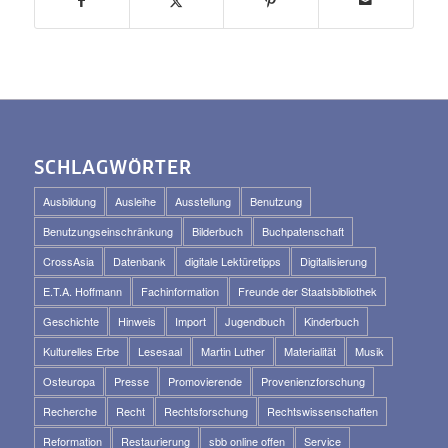
SCHLAGWÖRTER
Ausbildung
Ausleihe
Ausstellung
Benutzung
Benutzungseinschränkung
Bilderbuch
Buchpatenschaft
CrossAsia
Datenbank
digitale Lektüretipps
Digitalisierung
E.T.A. Hoffmann
Fachinformation
Freunde der Staatsbibliothek
Geschichte
Hinweis
Import
Jugendbuch
Kinderbuch
Kulturelles Erbe
Lesesaal
Martin Luther
Materialität
Musik
Osteuropa
Presse
Promovierende
Provenienzforschung
Recherche
Recht
Rechtsforschung
Rechtswissenschaften
Reformation
Restaurierung
sbb online offen
Service