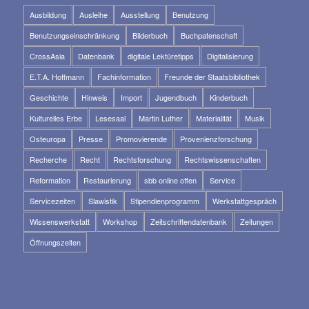
Ausbildung
Ausleihe
Ausstellung
Benutzung
Benutzungseinschränkung
Bilderbuch
Buchpatenschaft
CrossAsia
Datenbank
digitale Lektüretipps
Digitalisierung
E.T.A. Hoffmann
Fachinformation
Freunde der Staatsbibliothek
Geschichte
Hinweis
Import
Jugendbuch
Kinderbuch
Kulturelles Erbe
Lesesaal
Martin Luther
Materialität
Musik
Osteuropa
Presse
Promovierende
Provenienzforschung
Recherche
Recht
Rechtsforschung
Rechtswissenschaften
Reformation
Restaurierung
sbb online offen
Service
Servicezeiten
Slawistik
Stipendienprogramm
Werkstattgespräch
Wissenswerkstatt
Workshop
Zeitschriftendatenbank
Zeitungen
Öffnungszeiten