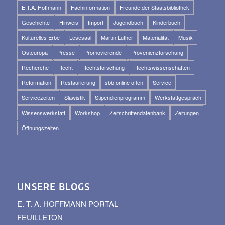
E.T.A. Hoffmann
Fachinformation
Freunde der Staatsbibliothek
Geschichte
Hinweis
Import
Jugendbuch
Kinderbuch
Kulturelles Erbe
Lesesaal
Martin Luther
Materialität
Musik
Osteuropa
Presse
Promovierende
Provenienzforschung
Recherche
Recht
Rechtsforschung
Rechtswissenschaften
Reformation
Restaurierung
sbb online offen
Service
Servicezeiten
Slawistik
Stipendienprogramm
Werkstattgespräch
Wissenswerkstatt
Workshop
Zeitschriftendatenbank
Zeitungen
Öffnungszeiten
UNSERE BLOGS
E. T. A. HOFFMANN PORTAL
FEUILLETON