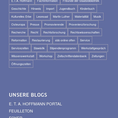
E.T.A. Hoffmann
Fachinformation
Freunde der Staatsbibliothek
Geschichte
Hinweis
Import
Jugendbuch
Kinderbuch
Kulturelles Erbe
Lesesaal
Martin Luther
Materialität
Musik
Osteuropa
Presse
Promovierende
Provenienzforschung
Recherche
Recht
Rechtsforschung
Rechtswissenschaften
Reformation
Restaurierung
sbb online offen
Service
Servicezeiten
Slawistik
Stipendienprogramm
Werkstattgespräch
Wissenswerkstatt
Workshop
Zeitschriftendatenbank
Zeitungen
Öffnungszeiten
UNSERE BLOGS
E. T. A. HOFFMANN PORTAL
FEUILLETON
FOYER