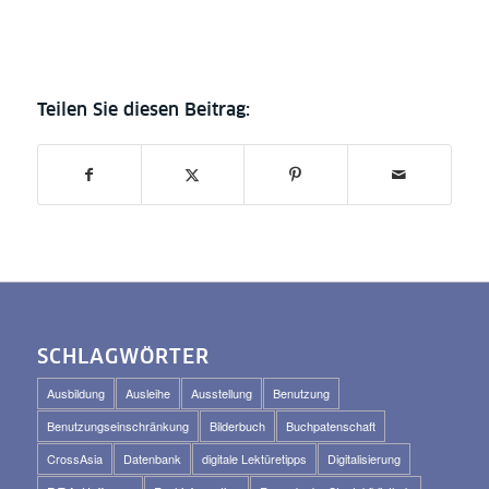
SCHLAGWÖRTER
Ausbildung
Ausleihe
Ausstellung
Benutzung
Benutzungseinschränkung
Bilderbuch
Buchpatenschaft
CrossAsia
Datenbank
digitale Lektüretipps
Digitalisierung