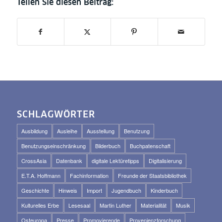
SCHLAGWÖRTER
Ausbildung
Ausleihe
Ausstellung
Benutzung
Benutzungseinschränkung
Bilderbuch
Buchpatenschaft
CrossAsia
Datenbank
digitale Lektüretipps
Digitalisierung
E.T.A. Hoffmann
Fachinformation
Freunde der Staatsbibliothek
Geschichte
Hinweis
Import
Jugendbuch
Kinderbuch
Kulturelles Erbe
Lesesaal
Martin Luther
Materialität
Musik
Osteuropa
Presse
Promovierende
Provenienzforschung