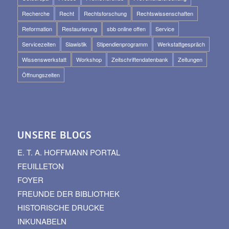
Recherche
Recht
Rechtsforschung
Rechtswissenschaften
Reformation
Restaurierung
sbb online offen
Service
Servicezeiten
Slawistik
Stipendienprogramm
Werkstattgespräch
Wissenswerkstatt
Workshop
Zeitschriftendatenbank
Zeitungen
Öffnungszeiten
UNSERE BLOGS
E. T. A. HOFFMANN PORTAL
FEUILLETON
FOYER
FREUNDE DER BIBLIOTHEK
HISTORISCHE DRUCKE
INKUNABELN