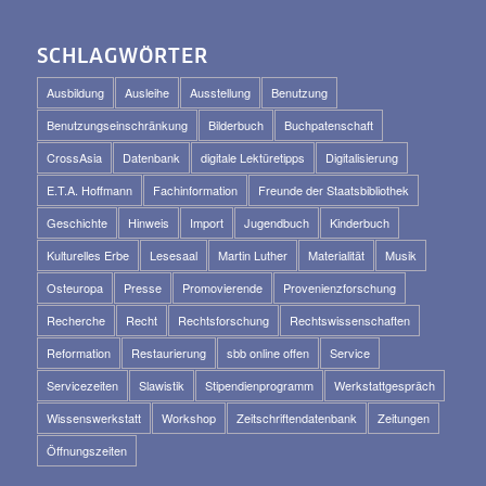
SCHLAGWÖRTER
Ausbildung
Ausleihe
Ausstellung
Benutzung
Benutzungseinschränkung
Bilderbuch
Buchpatenschaft
CrossAsia
Datenbank
digitale Lektüretipps
Digitalisierung
E.T.A. Hoffmann
Fachinformation
Freunde der Staatsbibliothek
Geschichte
Hinweis
Import
Jugendbuch
Kinderbuch
Kulturelles Erbe
Lesesaal
Martin Luther
Materialität
Musik
Osteuropa
Presse
Promovierende
Provenienzforschung
Recherche
Recht
Rechtsforschung
Rechtswissenschaften
Reformation
Restaurierung
sbb online offen
Service
Servicezeiten
Slawistik
Stipendienprogramm
Werkstattgespräch
Wissenswerkstatt
Workshop
Zeitschriftendatenbank
Zeitungen
Öffnungszeiten