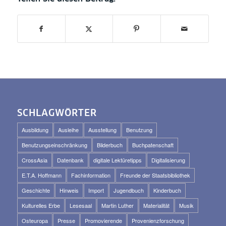
SCHLAGWÖRTER
Ausbildung
Ausleihe
Ausstellung
Benutzung
Benutzungseinschränkung
Bilderbuch
Buchpatenschaft
CrossAsia
Datenbank
digitale Lektüretipps
Digitalisierung
E.T.A. Hoffmann
Fachinformation
Freunde der Staatsbibliothek
Geschichte
Hinweis
Import
Jugendbuch
Kinderbuch
Kulturelles Erbe
Lesesaal
Martin Luther
Materialität
Musik
Osteuropa
Presse
Promovierende
Provenienzforschung