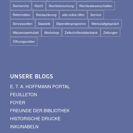
Recherche
Recht
Rechtsforschung
Rechtswissenschaften
Reformation
Restaurierung
sbb online offen
Service
Servicezeiten
Slawistik
Stipendienprogramm
Werkstattgespräch
Wissenswerkstatt
Workshop
Zeitschriftendatenbank
Zeitungen
Öffnungszeiten
UNSERE BLOGS
E. T. A. HOFFMANN PORTAL
FEUILLETON
FOYER
FREUNDE DER BIBLIOTHEK
HISTORISCHE DRUCKE
INKUNABELN