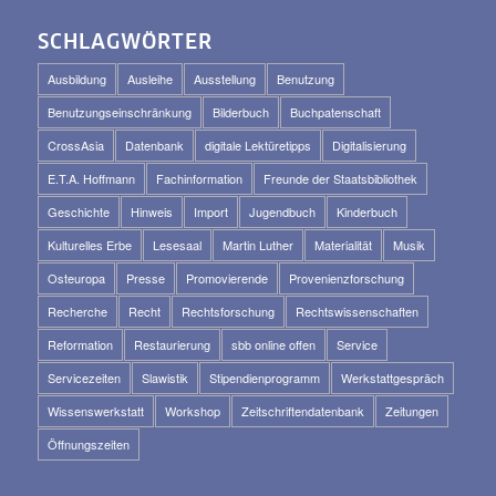
SCHLAGWÖRTER
Ausbildung
Ausleihe
Ausstellung
Benutzung
Benutzungseinschränkung
Bilderbuch
Buchpatenschaft
CrossAsia
Datenbank
digitale Lektüretipps
Digitalisierung
E.T.A. Hoffmann
Fachinformation
Freunde der Staatsbibliothek
Geschichte
Hinweis
Import
Jugendbuch
Kinderbuch
Kulturelles Erbe
Lesesaal
Martin Luther
Materialität
Musik
Osteuropa
Presse
Promovierende
Provenienzforschung
Recherche
Recht
Rechtsforschung
Rechtswissenschaften
Reformation
Restaurierung
sbb online offen
Service
Servicezeiten
Slawistik
Stipendienprogramm
Werkstattgespräch
Wissenswerkstatt
Workshop
Zeitschriftendatenbank
Zeitungen
Öffnungszeiten