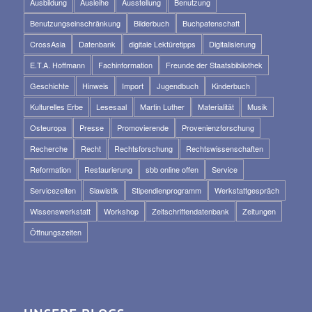
Ausbildung
Ausleihe
Ausstellung
Benutzung
Benutzungseinschränkung
Bilderbuch
Buchpatenschaft
CrossAsia
Datenbank
digitale Lektüretipps
Digitalisierung
E.T.A. Hoffmann
Fachinformation
Freunde der Staatsbibliothek
Geschichte
Hinweis
Import
Jugendbuch
Kinderbuch
Kulturelles Erbe
Lesesaal
Martin Luther
Materialität
Musik
Osteuropa
Presse
Promovierende
Provenienzforschung
Recherche
Recht
Rechtsforschung
Rechtswissenschaften
Reformation
Restaurierung
sbb online offen
Service
Servicezeiten
Slawistik
Stipendienprogramm
Werkstattgespräch
Wissenswerkstatt
Workshop
Zeitschriftendatenbank
Zeitungen
Öffnungszeiten