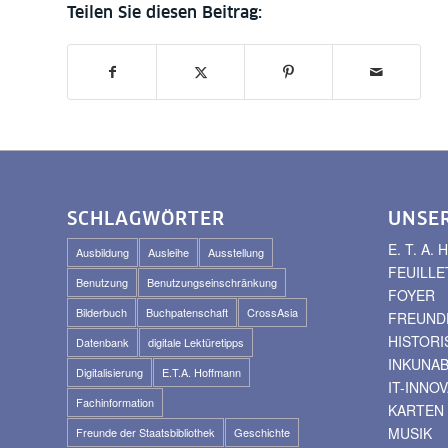
SCHLAGWÖRTER
UNSE
E. T. A
Ausbildung
Ausleihe
Ausstellung
FEUILLE
Benutzung
Benutzungseinschränkung
FOYER
Bilderbuch
Buchpatenschaft
CrossAsia
FREUNDE
HISTOR
Datenbank
digitale Lektüretipps
INKUNA
Digitalisierung
E.T.A. Hoffmann
IT-INNO
Fachinformation
KARTEN
MUSIK
Freunde der Staatsbibliothek
Geschichte