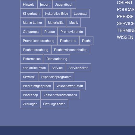
ORIENT
Hinweis
Import
Jugendbuch
PODCAS
Kinderbuch
Kulturelles Erbe
Lesesaal
PRESSE
Martin Luther
Materialität
Musik
SERVICE
TERMIN
Osteuropa
Presse
Promovierende
WISSEN
Provenienzforschung
Recherche
Recht
Rechtsforschung
Rechtswissenschaften
Reformation
Restaurierung
sbb online offen
Service
Servicezeiten
Slawistik
Stipendienprogramm
Werkstattgespräch
Wissenswerkstatt
Workshop
Zeitschriftendatenbank
Zeitungen
Öffnungszeiten