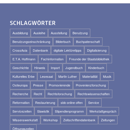
SCHLAGWÖRTER
Ausbildung
Ausleihe
Ausstellung
Benutzung
Benutzungseinschränkung
Bilderbuch
Buchpatenschaft
CrossAsia
Datenbank
digitale Lektüretipps
Digitalisierung
E.T.A. Hoffmann
Fachinformation
Freunde der Staatsbibliothek
Geschichte
Hinweis
Import
Jugendbuch
Kinderbuch
Kulturelles Erbe
Lesesaal
Martin Luther
Materialität
Musik
Osteuropa
Presse
Promovierende
Provenienzforschung
Recherche
Recht
Rechtsforschung
Rechtswissenschaften
Reformation
Restaurierung
sbb online offen
Service
Servicezeiten
Slawistik
Stipendienprogramm
Werkstattgespräch
Wissenswerkstatt
Workshop
Zeitschriftendatenbank
Zeitungen
Öffnungszeiten