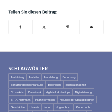
SCHLAGWÖRTER
Ausbildung
Ausleihe
Ausstellung
Benutzung
Benutzungseinschränkung
Bilderbuch
Buchpatenschaft
CrossAsia
Datenbank
digitale Lektüretipps
Digitalisierung
E.T.A. Hoffmann
Fachinformation
Freunde der Staatsbibliothek
Geschichte
Hinweis
Import
Jugendbuch
Kinderbuch