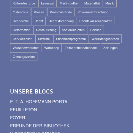
Kulturelles Erbe
Lesesaal
Martin Luther
Materialität
Musik
Osteuropa
Presse
Promovierende
Provenienzforschung
Recherche
Recht
Rechtsforschung
Rechtswissenschaften
Reformation
Restaurierung
sbb online offen
Service
Servicezeiten
Slawistik
Stipendienprogramm
Werkstattgespräch
Wissenswerkstatt
Workshop
Zeitschriftendatenbank
Zeitungen
Öffnungszeiten
UNSERE BLOGS
E. T. A. HOFFMANN PORTAL
FEUILLETON
FOYER
FREUNDE DER BIBLIOTHEK