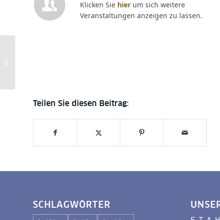
Klicken Sie
hier
um sich weitere
Veranstaltungen anzeigen zu lassen.
Berliner Antike im
Humboldt-Saal –
Personen und Objekte
SCHLAGWÖRTER
UNSE
E. T. A