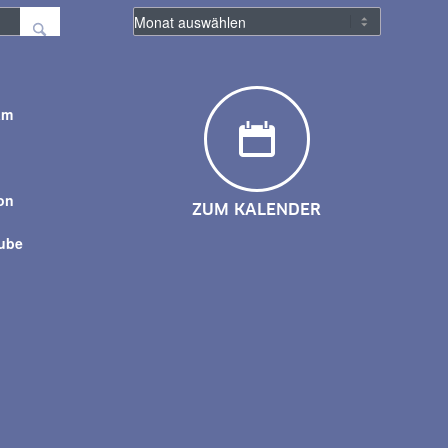
am
y
on
ZUM KALENDER
tube