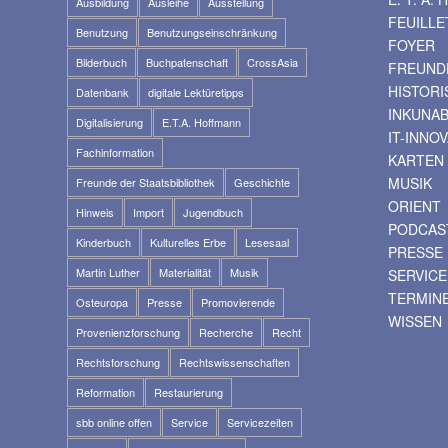
Ausbildung
Ausleihe
Ausstellung
FEUILLE
Benutzung
Benutzungseinschränkung
FOYER
Bilderbuch
Buchpatenschaft
CrossAsia
FREUNDE
HISTOR
Datenbank
digitale Lektüretipps
INKUNA
Digitalisierung
E.T.A. Hoffmann
IT-INNO
Fachinformation
KARTEN
MUSIK
Freunde der Staatsbibliothek
Geschichte
ORIENT
Hinweis
Import
Jugendbuch
PODCAS
Kinderbuch
Kulturelles Erbe
Lesesaal
PRESSE
Martin Luther
Materialität
Musik
SERVICE
TERMIN
Osteuropa
Presse
Promovierende
WISSEN
Provenienzforschung
Recherche
Recht
Rechtsforschung
Rechtswissenschaften
Reformation
Restaurierung
sbb online offen
Service
Servicezeiten