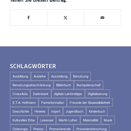
SCHLAGWÖRTER
Ausbildung
Ausleihe
Ausstellung
Benutzung
Benutzungseinschränkung
Bilderbuch
Buchpatenschaft
CrossAsia
Datenbank
digitale Lektüretipps
Digitalisierung
E.T.A. Hoffmann
Fachinformation
Freunde der Staatsbibliothek
Geschichte
Hinweis
Import
Jugendbuch
Kinderbuch
Kulturelles Erbe
Lesesaal
Martin Luther
Materialität
Musik
Osteuropa
Presse
Promovierende
Provenienzforschung