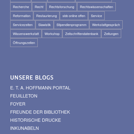
Recherche
Recht
Rechtsforschung
Rechtswissenschaften
Reformation
Restaurierung
sbb online offen
Service
Servicezeiten
Slawistik
Stipendienprogramm
Werkstattgespräch
Wissenswerkstatt
Workshop
Zeitschriftendatenbank
Zeitungen
Öffnungszeiten
UNSERE BLOGS
E. T. A. HOFFMANN PORTAL
FEUILLETON
FOYER
FREUNDE DER BIBLIOTHEK
HISTORISCHE DRUCKE
INKUNABELN