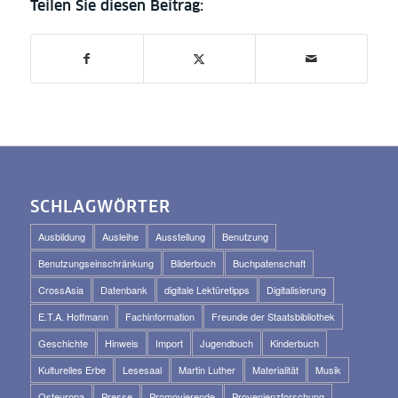
SCHLAGWÖRTER
Ausbildung
Ausleihe
Ausstellung
Benutzung
Benutzungseinschränkung
Bilderbuch
Buchpatenschaft
CrossAsia
Datenbank
digitale Lektüretipps
Digitalisierung
E.T.A. Hoffmann
Fachinformation
Freunde der Staatsbibliothek
Geschichte
Hinweis
Import
Jugendbuch
Kinderbuch
Kulturelles Erbe
Lesesaal
Martin Luther
Materialität
Musik
Osteuropa
Presse
Promovierende
Provenienzforschung