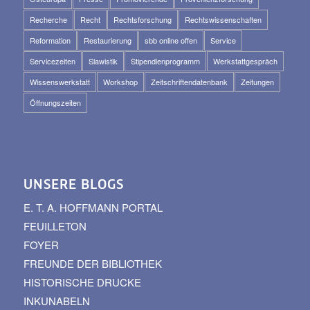
Recherche
Recht
Rechtsforschung
Rechtswissenschaften
Reformation
Restaurierung
sbb online offen
Service
Servicezeiten
Slawistik
Stipendienprogramm
Werkstattgespräch
Wissenswerkstatt
Workshop
Zeitschriftendatenbank
Zeitungen
Öffnungszeiten
UNSERE BLOGS
E. T. A. HOFFMANN PORTAL
FEUILLETON
FOYER
FREUNDE DER BIBLIOTHEK
HISTORISCHE DRUCKE
INKUNABELN