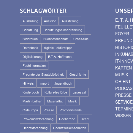
SCHLAGWÖRTER
UNSE
E. T. A
Ausbildung
Ausleihe
Ausstellung
FEUILLE
Benutzung
Benutzungseinschränkung
FOYER
Bilderbuch
Buchpatenschaft
CrossAsia
FREUNDE
HISTOR
Datenbank
digitale Lektüretipps
INKUNA
Digitalisierung
E.T.A. Hoffmann
IT-INNO
Fachinformation
KARTEN
MUSIK
Freunde der Staatsbibliothek
Geschichte
ORIENT
Hinweis
Import
Jugendbuch
PODCAS
Kinderbuch
Kulturelles Erbe
Lesesaal
PRESSE
Martin Luther
Materialität
Musik
SERVICE
TERMIN
Osteuropa
Presse
Promovierende
WISSEN
Provenienzforschung
Recherche
Recht
Rechtsforschung
Rechtswissenschaften