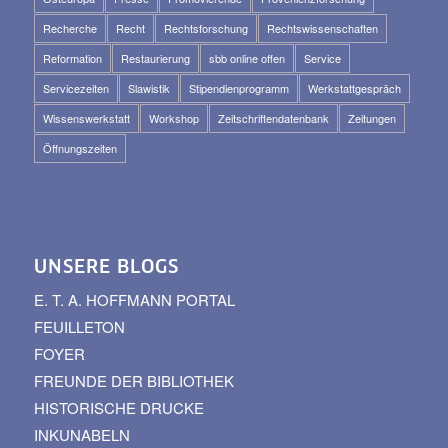
Recherche
Recht
Rechtsforschung
Rechtswissenschaften
Reformation
Restaurierung
sbb online offen
Service
Servicezeiten
Slawistik
Stipendienprogramm
Werkstattgespräch
Wissenswerkstatt
Workshop
Zeitschriftendatenbank
Zeitungen
Öffnungszeiten
UNSERE BLOGS
E. T. A. HOFFMANN PORTAL
FEUILLETON
FOYER
FREUNDE DER BIBLIOTHEK
HISTORISCHE DRUCKE
INKUNABELN