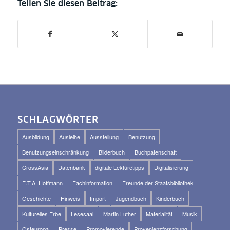
SCHLAGWÖRTER
Ausbildung
Ausleihe
Ausstellung
Benutzung
Benutzungseinschränkung
Bilderbuch
Buchpatenschaft
CrossAsia
Datenbank
digitale Lektüretipps
Digitalisierung
E.T.A. Hoffmann
Fachinformation
Freunde der Staatsbibliothek
Geschichte
Hinweis
Import
Jugendbuch
Kinderbuch
Kulturelles Erbe
Lesesaal
Martin Luther
Materialität
Musik
Osteuropa
Presse
Promovierende
Provenienzforschung