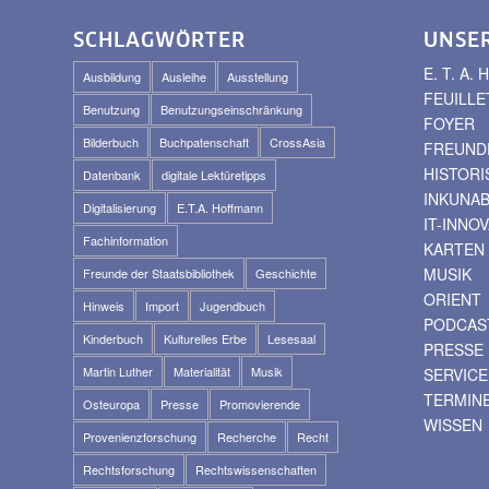
SCHLAGWÖRTER
UNSE
E. T. A
Ausbildung
Ausleihe
Ausstellung
FEUILLE
Benutzung
Benutzungseinschränkung
FOYER
Bilderbuch
Buchpatenschaft
CrossAsia
FREUNDE
HISTOR
Datenbank
digitale Lektüretipps
INKUNA
Digitalisierung
E.T.A. Hoffmann
IT-INNO
Fachinformation
KARTEN
MUSIK
Freunde der Staatsbibliothek
Geschichte
ORIENT
Hinweis
Import
Jugendbuch
PODCAS
Kinderbuch
Kulturelles Erbe
Lesesaal
PRESSE
Martin Luther
Materialität
Musik
SERVICE
TERMIN
Osteuropa
Presse
Promovierende
WISSEN
Provenienzforschung
Recherche
Recht
Rechtsforschung
Rechtswissenschaften