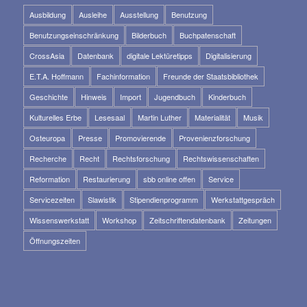
Ausbildung
Ausleihe
Ausstellung
Benutzung
Benutzungseinschränkung
Bilderbuch
Buchpatenschaft
CrossAsia
Datenbank
digitale Lektüretipps
Digitalisierung
E.T.A. Hoffmann
Fachinformation
Freunde der Staatsbibliothek
Geschichte
Hinweis
Import
Jugendbuch
Kinderbuch
Kulturelles Erbe
Lesesaal
Martin Luther
Materialität
Musik
Osteuropa
Presse
Promovierende
Provenienzforschung
Recherche
Recht
Rechtsforschung
Rechtswissenschaften
Reformation
Restaurierung
sbb online offen
Service
Servicezeiten
Slawistik
Stipendienprogramm
Werkstattgespräch
Wissenswerkstatt
Workshop
Zeitschriftendatenbank
Zeitungen
Öffnungszeiten