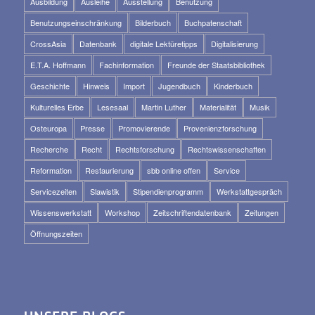
Ausbildung
Ausleihe
Ausstellung
Benutzung
Benutzungseinschränkung
Bilderbuch
Buchpatenschaft
CrossAsia
Datenbank
digitale Lektüretipps
Digitalisierung
E.T.A. Hoffmann
Fachinformation
Freunde der Staatsbibliothek
Geschichte
Hinweis
Import
Jugendbuch
Kinderbuch
Kulturelles Erbe
Lesesaal
Martin Luther
Materialität
Musik
Osteuropa
Presse
Promovierende
Provenienzforschung
Recherche
Recht
Rechtsforschung
Rechtswissenschaften
Reformation
Restaurierung
sbb online offen
Service
Servicezeiten
Slawistik
Stipendienprogramm
Werkstattgespräch
Wissenswerkstatt
Workshop
Zeitschriftendatenbank
Zeitungen
Öffnungszeiten