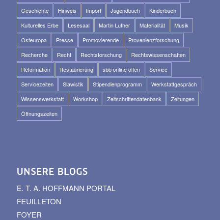
Geschichte
Hinweis
Import
Jugendbuch
Kinderbuch
Kulturelles Erbe
Lesesaal
Martin Luther
Materialität
Musik
Osteuropa
Presse
Promovierende
Provenienzforschung
Recherche
Recht
Rechtsforschung
Rechtswissenschaften
Reformation
Restaurierung
sbb online offen
Service
Servicezeiten
Slawistik
Stipendienprogramm
Werkstattgespräch
Wissenswerkstatt
Workshop
Zeitschriftendatenbank
Zeitungen
Öffnungszeiten
UNSERE BLOGS
E. T. A. HOFFMANN PORTAL
FEUILLETON
FOYER