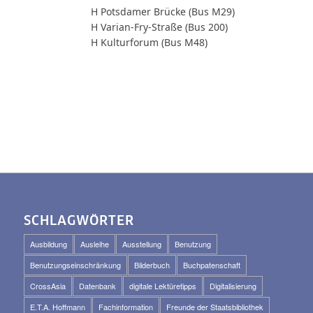
H Potsdamer Brücke (Bus M29)
H Varian-Fry-Straße (Bus 200)
H Kulturforum (Bus M48)
SCHLAGWÖRTER
Ausbildung
Ausleihe
Ausstellung
Benutzung
Benutzungseinschränkung
Bilderbuch
Buchpatenschaft
CrossAsia
Datenbank
digitale Lektüretipps
Digitalisierung
E.T.A. Hoffmann
Fachinformation
Freunde der Staatsbibliothek