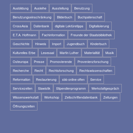
Ausbildung
Ausleihe
Ausstellung
Benutzung
Benutzungseinschränkung
Bilderbuch
Buchpatenschaft
CrossAsia
Datenbank
digitale Lektüretipps
Digitalisierung
E.T.A. Hoffmann
Fachinformation
Freunde der Staatsbibliothek
Geschichte
Hinweis
Import
Jugendbuch
Kinderbuch
Kulturelles Erbe
Lesesaal
Martin Luther
Materialität
Musik
Osteuropa
Presse
Promovierende
Provenienzforschung
Recherche
Recht
Rechtsforschung
Rechtswissenschaften
Reformation
Restaurierung
sbb online offen
Service
Servicezeiten
Slawistik
Stipendienprogramm
Werkstattgespräch
Wissenswerkstatt
Workshop
Zeitschriftendatenbank
Zeitungen
Öffnungszeiten