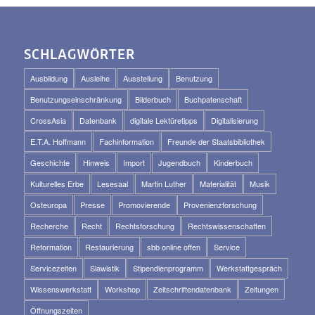
SCHLAGWÖRTER
Ausbildung
Ausleihe
Ausstellung
Benutzung
Benutzungseinschränkung
Bilderbuch
Buchpatenschaft
CrossAsia
Datenbank
digitale Lektüretipps
Digitalisierung
E.T.A. Hoffmann
Fachinformation
Freunde der Staatsbibliothek
Geschichte
Hinweis
Import
Jugendbuch
Kinderbuch
Kulturelles Erbe
Lesesaal
Martin Luther
Materialität
Musik
Osteuropa
Presse
Promovierende
Provenienzforschung
Recherche
Recht
Rechtsforschung
Rechtswissenschaften
Reformation
Restaurierung
sbb online offen
Service
Servicezeiten
Slawistik
Stipendienprogramm
Werkstattgespräch
Wissenswerkstatt
Workshop
Zeitschriftendatenbank
Zeitungen
Öffnungszeiten