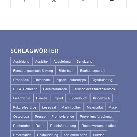
SCHLAGWÖRTER
Ausbildung
Ausleihe
Ausstellung
Benutzung
Benutzungseinschränkung
Bilderbuch
Buchpatenschaft
CrossAsia
Datenbank
digitale Lektüretipps
Digitalisierung
E.T.A. Hoffmann
Fachinformation
Freunde der Staatsbibliothek
Geschichte
Hinweis
Import
Jugendbuch
Kinderbuch
Kulturelles Erbe
Lesesaal
Martin Luther
Materialität
Musik
Osteuropa
Presse
Promovierende
Provenienzforschung
Recherche
Recht
Rechtsforschung
Rechtswissenschaften
Reformation
Restaurierung
sbb online offen
Service