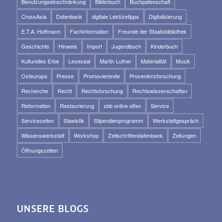
Benutzungseinschränkung
Bilderbuch
Buchpatenschaft
CrossAsia
Datenbank
digitale Lektüretipps
Digitalisierung
E.T.A. Hoffmann
Fachinformation
Freunde der Staatsbibliothek
Geschichte
Hinweis
Import
Jugendbuch
Kinderbuch
Kulturelles Erbe
Lesesaal
Martin Luther
Materialität
Musik
Osteuropa
Presse
Promovierende
Provenienzforschung
Recherche
Recht
Rechtsforschung
Rechtswissenschaften
Reformation
Restaurierung
sbb online offen
Service
Servicezeiten
Slawistik
Stipendienprogramm
Werkstattgespräch
Wissenswerkstatt
Workshop
Zeitschriftendatenbank
Zeitungen
Öffnungszeiten
UNSERE BLOGS