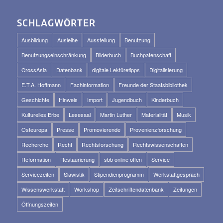
SCHLAGWÖRTER
Ausbildung
Ausleihe
Ausstellung
Benutzung
Benutzungseinschränkung
Bilderbuch
Buchpatenschaft
CrossAsia
Datenbank
digitale Lektüretipps
Digitalisierung
E.T.A. Hoffmann
Fachinformation
Freunde der Staatsbibliothek
Geschichte
Hinweis
Import
Jugendbuch
Kinderbuch
Kulturelles Erbe
Lesesaal
Martin Luther
Materialität
Musik
Osteuropa
Presse
Promovierende
Provenienzforschung
Recherche
Recht
Rechtsforschung
Rechtswissenschaften
Reformation
Restaurierung
sbb online offen
Service
Servicezeiten
Slawistik
Stipendienprogramm
Werkstattgespräch
Wissenswerkstatt
Workshop
Zeitschriftendatenbank
Zeitungen
Öffnungszeiten