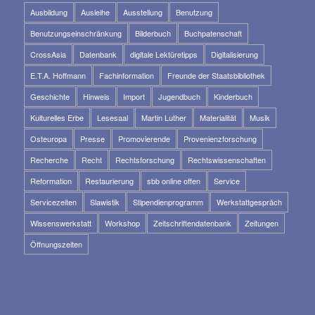
Ausbildung
Ausleihe
Ausstellung
Benutzung
Benutzungseinschränkung
Bilderbuch
Buchpatenschaft
CrossAsia
Datenbank
digitale Lektüretipps
Digitalisierung
E.T.A. Hoffmann
Fachinformation
Freunde der Staatsbibliothek
Geschichte
Hinweis
Import
Jugendbuch
Kinderbuch
Kulturelles Erbe
Lesesaal
Martin Luther
Materialität
Musik
Osteuropa
Presse
Promovierende
Provenienzforschung
Recherche
Recht
Rechtsforschung
Rechtswissenschaften
Reformation
Restaurierung
sbb online offen
Service
Servicezeiten
Slawistik
Stipendienprogramm
Werkstattgespräch
Wissenswerkstatt
Workshop
Zeitschriftendatenbank
Zeitungen
Öffnungszeiten