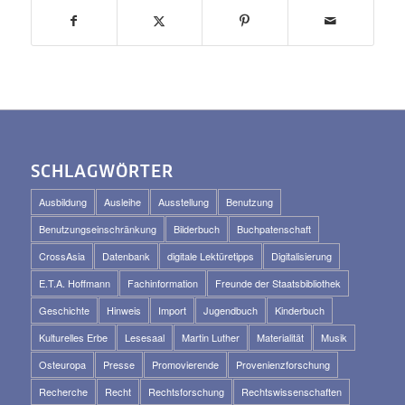
SCHLAGWÖRTER
Ausbildung
Ausleihe
Ausstellung
Benutzung
Benutzungseinschränkung
Bilderbuch
Buchpatenschaft
CrossAsia
Datenbank
digitale Lektüretipps
Digitalisierung
E.T.A. Hoffmann
Fachinformation
Freunde der Staatsbibliothek
Geschichte
Hinweis
Import
Jugendbuch
Kinderbuch
Kulturelles Erbe
Lesesaal
Martin Luther
Materialität
Musik
Osteuropa
Presse
Promovierende
Provenienzforschung
Recherche
Recht
Rechtsforschung
Rechtswissenschaften