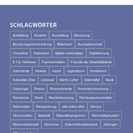
SCHLAGWÖRTER
Ausbildung
Ausleihe
Ausstellung
Benutzung
Benutzungseinschränkung
Bilderbuch
Buchpatenschaft
CrossAsia
Datenbank
digitale Lektüretipps
Digitalisierung
E.T.A. Hoffmann
Fachinformation
Freunde der Staatsbibliothek
Geschichte
Hinweis
Import
Jugendbuch
Kinderbuch
Kulturelles Erbe
Lesesaal
Martin Luther
Materialität
Musik
Osteuropa
Presse
Promovierende
Provenienzforschung
Recherche
Recht
Rechtsforschung
Rechtswissenschaften
Reformation
Restaurierung
sbb online offen
Service
Servicezeiten
Slawistik
Stipendienprogramm
Werkstattgespräch
Wissenswerkstatt
Workshop
Zeitschriftendatenbank
Zeitungen
Öffnungszeiten