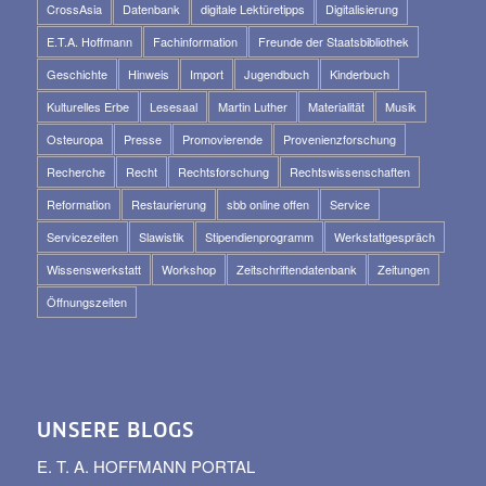
CrossAsia
Datenbank
digitale Lektüretipps
Digitalisierung
E.T.A. Hoffmann
Fachinformation
Freunde der Staatsbibliothek
Geschichte
Hinweis
Import
Jugendbuch
Kinderbuch
Kulturelles Erbe
Lesesaal
Martin Luther
Materialität
Musik
Osteuropa
Presse
Promovierende
Provenienzforschung
Recherche
Recht
Rechtsforschung
Rechtswissenschaften
Reformation
Restaurierung
sbb online offen
Service
Servicezeiten
Slawistik
Stipendienprogramm
Werkstattgespräch
Wissenswerkstatt
Workshop
Zeitschriftendatenbank
Zeitungen
Öffnungszeiten
UNSERE BLOGS
E. T. A. HOFFMANN PORTAL