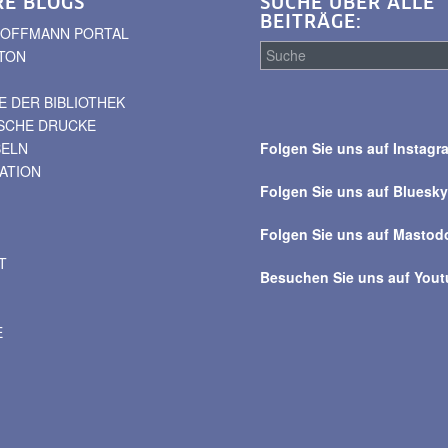
RE BLOGS
SUCHE ÜBER ALLE
BEITRÄGE:
. HOFFMANN PORTAL
TON
 DER BIBLIOTHEK
Suche
ISCHE DRUCKE
über
BELN
Folgen Sie uns auf Instagr
alle
VATION
Beiträge
Folgen Sie uns auf Bluesk
Folgen Sie uns auf Mastod
T
Besuchen Sie uns auf You
E