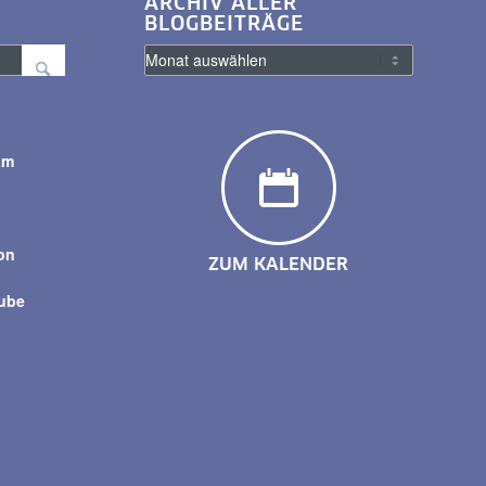
ARCHIV ALLER
BLOGBEITRÄGE
am
y
on
ZUM KALENDER
tube