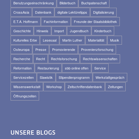
Benutzungseinschränkung
Bilderbuch
Buchpatenschaft
CrossAsia
Datenbank
digitale Lektüretipps
Digitalisierung
E.T.A. Hoffmann
Fachinformation
Freunde der Staatsbibliothek
Geschichte
Hinweis
Import
Jugendbuch
Kinderbuch
Kulturelles Erbe
Lesesaal
Martin Luther
Materialität
Musik
Osteuropa
Presse
Promovierende
Provenienzforschung
Recherche
Recht
Rechtsforschung
Rechtswissenschaften
Reformation
Restaurierung
sbb online offen
Service
Servicezeiten
Slawistik
Stipendienprogramm
Werkstattgespräch
Wissenswerkstatt
Workshop
Zeitschriftendatenbank
Zeitungen
Öffnungszeiten
UNSERE BLOGS