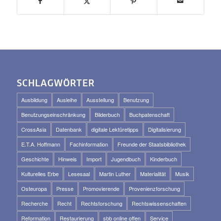
SCHLAGWÖRTER
Ausbildung
Ausleihe
Ausstellung
Benutzung
Benutzungseinschränkung
Bilderbuch
Buchpatenschaft
CrossAsia
Datenbank
digitale Lektüretipps
Digitalisierung
E.T.A. Hoffmann
Fachinformation
Freunde der Staatsbibliothek
Geschichte
Hinweis
Import
Jugendbuch
Kinderbuch
Kulturelles Erbe
Lesesaal
Martin Luther
Materialität
Musik
Osteuropa
Presse
Promovierende
Provenienzforschung
Recherche
Recht
Rechtsforschung
Rechtswissenschaften
Reformation
Restaurierung
sbb online offen
Service