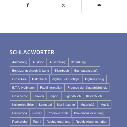
SCHLAGWÖRTER
Ausbildung
Ausleihe
Ausstellung
Benutzung
Benutzungseinschränkung
Bilderbuch
Buchpatenschaft
CrossAsia
Datenbank
digitale Lektüretipps
Digitalisierung
E.T.A. Hoffmann
Fachinformation
Freunde der Staatsbibliothek
Geschichte
Hinweis
Import
Jugendbuch
Kinderbuch
Kulturelles Erbe
Lesesaal
Martin Luther
Materialität
Musik
Osteuropa
Presse
Promovierende
Provenienzforschung
Recherche
Recht
Rechtsforschung
Rechtswissenschaften