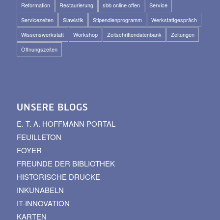
Reformation
Restaurierung
sbb online offen
Service
Servicezeiten
Slawistik
Stipendienprogramm
Werkstattgespräch
Wissenswerkstatt
Workshop
Zeitschriftendatenbank
Zeitungen
Öffnungszeiten
UNSERE BLOGS
E. T. A. HOFFMANN PORTAL
FEUILLETON
FOYER
FREUNDE DER BIBLIOTHEK
HISTORISCHE DRUCKE
INKUNABELN
IT-INNOVATION
KARTEN