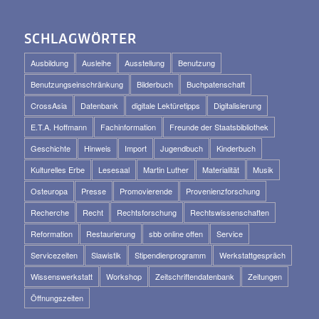
SCHLAGWÖRTER
Ausbildung
Ausleihe
Ausstellung
Benutzung
Benutzungseinschränkung
Bilderbuch
Buchpatenschaft
CrossAsia
Datenbank
digitale Lektüretipps
Digitalisierung
E.T.A. Hoffmann
Fachinformation
Freunde der Staatsbibliothek
Geschichte
Hinweis
Import
Jugendbuch
Kinderbuch
Kulturelles Erbe
Lesesaal
Martin Luther
Materialität
Musik
Osteuropa
Presse
Promovierende
Provenienzforschung
Recherche
Recht
Rechtsforschung
Rechtswissenschaften
Reformation
Restaurierung
sbb online offen
Service
Servicezeiten
Slawistik
Stipendienprogramm
Werkstattgespräch
Wissenswerkstatt
Workshop
Zeitschriftendatenbank
Zeitungen
Öffnungszeiten