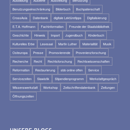
Ausbildung
Ausleihe
Ausstellung
Benutzung
Benutzungseinschränkung
Bilderbuch
Buchpatenschaft
CrossAsia
Datenbank
digitale Lektüretipps
Digitalisierung
E.T.A. Hoffmann
Fachinformation
Freunde der Staatsbibliothek
Geschichte
Hinweis
Import
Jugendbuch
Kinderbuch
Kulturelles Erbe
Lesesaal
Martin Luther
Materialität
Musik
Osteuropa
Presse
Promovierende
Provenienzforschung
Recherche
Recht
Rechtsforschung
Rechtswissenschaften
Reformation
Restaurierung
sbb online offen
Service
Servicezeiten
Slawistik
Stipendienprogramm
Werkstattgespräch
Wissenswerkstatt
Workshop
Zeitschriftendatenbank
Zeitungen
Öffnungszeiten