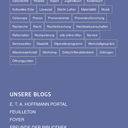
Geschichte
Hinweis
Import
Jugendbuch
Kinderbuch
Kulturelles Erbe
Lesesaal
Martin Luther
Materialität
Musik
Osteuropa
Presse
Promovierende
Provenienzforschung
Recherche
Recht
Rechtsforschung
Rechtswissenschaften
Reformation
Restaurierung
sbb online offen
Service
Servicezeiten
Slawistik
Stipendienprogramm
Werkstattgespräch
Wissenswerkstatt
Workshop
Zeitschriftendatenbank
Zeitungen
Öffnungszeiten
UNSERE BLOGS
E. T. A. HOFFMANN PORTAL
FEUILLETON
FOYER
FREUNDE DER BIBLIOTHEK