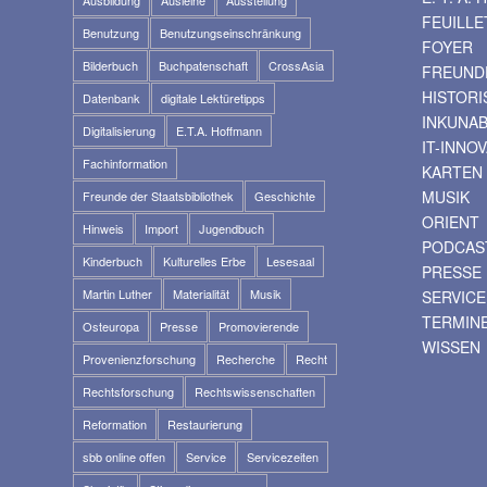
FEUILLE
Benutzung
Benutzungseinschränkung
FOYER
Bilderbuch
Buchpatenschaft
CrossAsia
FREUNDE
HISTOR
Datenbank
digitale Lektüretipps
INKUNA
Digitalisierung
E.T.A. Hoffmann
IT-INNO
Fachinformation
KARTEN
MUSIK
Freunde der Staatsbibliothek
Geschichte
ORIENT
Hinweis
Import
Jugendbuch
PODCAS
Kinderbuch
Kulturelles Erbe
Lesesaal
PRESSE
Martin Luther
Materialität
Musik
SERVICE
TERMIN
Osteuropa
Presse
Promovierende
WISSEN
Provenienzforschung
Recherche
Recht
Rechtsforschung
Rechtswissenschaften
Reformation
Restaurierung
sbb online offen
Service
Servicezeiten