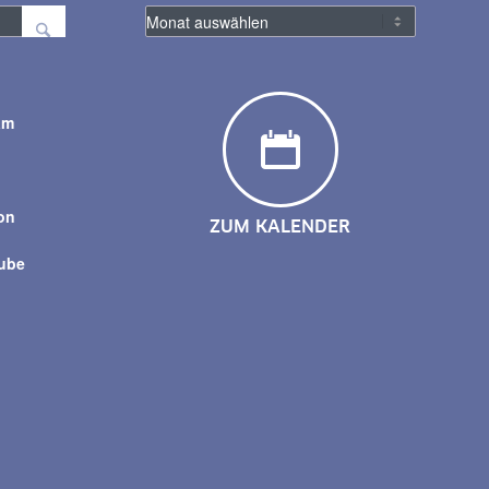
am
y
on
ZUM KALENDER
tube