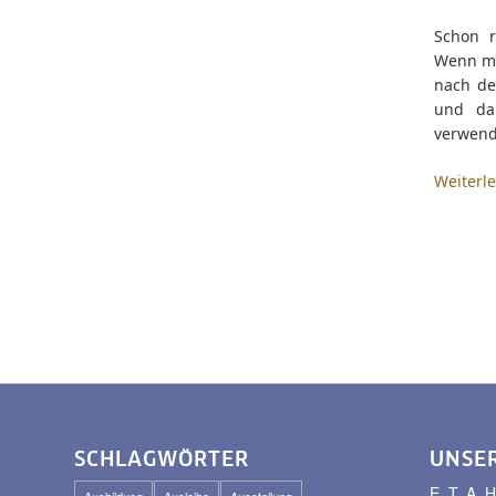
Schon r
Wenn man
nach de
und dab
verwende
Weiterl
SCHLAGWÖRTER
UNSE
E. T. A
Ausbildung
Ausleihe
Ausstellung