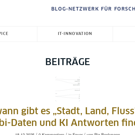
BLOG-NETZWERK FÜR FORSC
VICE
IT-INNOVATION
BEITRÄGE
wann gibt es „Stadt, Land, Fluss
bi-Daten und KI Antworten fi
/
/
/
18.12.2025
0 Kommentare
in
Foyer
von
Pia Beckmann