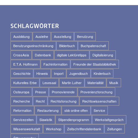
SCHLAGWÖRTER
Ausbildung
Ausleihe
Ausstellung
Benutzung
Benutzungseinschränkung
Bilderbuch
Buchpatenschaft
CrossAsia
Datenbank
digitale Lektüretipps
Digitalisierung
E.T.A. Hoffmann
Fachinformation
Freunde der Staatsbibliothek
Geschichte
Hinweis
Import
Jugendbuch
Kinderbuch
Kulturelles Erbe
Lesesaal
Martin Luther
Materialität
Musik
Osteuropa
Presse
Promovierende
Provenienzforschung
Recherche
Recht
Rechtsforschung
Rechtswissenschaften
Reformation
Restaurierung
sbb online offen
Service
Servicezeiten
Slawistik
Stipendienprogramm
Werkstattgespräch
Wissenswerkstatt
Workshop
Zeitschriftendatenbank
Zeitungen
Öffnungszeiten