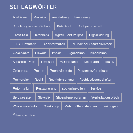
SCHLAGWÖRTER
Ausbildung
Ausleihe
Ausstellung
Benutzung
Benutzungseinschränkung
Bilderbuch
Buchpatenschaft
CrossAsia
Datenbank
digitale Lektüretipps
Digitalisierung
E.T.A. Hoffmann
Fachinformation
Freunde der Staatsbibliothek
Geschichte
Hinweis
Import
Jugendbuch
Kinderbuch
Kulturelles Erbe
Lesesaal
Martin Luther
Materialität
Musik
Osteuropa
Presse
Promovierende
Provenienzforschung
Recherche
Recht
Rechtsforschung
Rechtswissenschaften
Reformation
Restaurierung
sbb online offen
Service
Servicezeiten
Slawistik
Stipendienprogramm
Werkstattgespräch
Wissenswerkstatt
Workshop
Zeitschriftendatenbank
Zeitungen
Öffnungszeiten