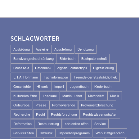
SCHLAGWÖRTER
Ausbildung
Ausleihe
Ausstellung
Benutzung
Benutzungseinschränkung
Bilderbuch
Buchpatenschaft
CrossAsia
Datenbank
digitale Lektüretipps
Digitalisierung
E.T.A. Hoffmann
Fachinformation
Freunde der Staatsbibliothek
Geschichte
Hinweis
Import
Jugendbuch
Kinderbuch
Kulturelles Erbe
Lesesaal
Martin Luther
Materialität
Musik
Osteuropa
Presse
Promovierende
Provenienzforschung
Recherche
Recht
Rechtsforschung
Rechtswissenschaften
Reformation
Restaurierung
sbb online offen
Service
Servicezeiten
Slawistik
Stipendienprogramm
Werkstattgespräch