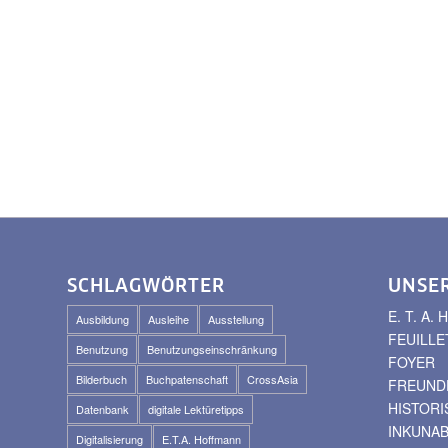
SCHLAGWÖRTER
UNSE
E. T. A
Ausbildung
Ausleihe
Ausstellung
FEUILLE
Benutzung
Benutzungseinschränkung
FOYER
Bilderbuch
Buchpatenschaft
CrossAsia
FREUNDE
HISTOR
Datenbank
digitale Lektüretipps
INKUNA
Digitalisierung
E.T.A. Hoffmann