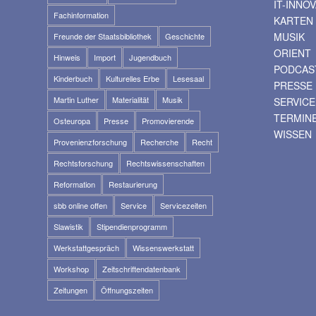
IT-INNO
Fachinformation
KARTEN
MUSIK
Freunde der Staatsbibliothek
Geschichte
ORIENT
Hinweis
Import
Jugendbuch
PODCAS
Kinderbuch
Kulturelles Erbe
Lesesaal
PRESSE
Martin Luther
Materialität
Musik
SERVICE
TERMIN
Osteuropa
Presse
Promovierende
WISSEN
Provenienzforschung
Recherche
Recht
Rechtsforschung
Rechtswissenschaften
Reformation
Restaurierung
sbb online offen
Service
Servicezeiten
Slawistik
Stipendienprogramm
Werkstattgespräch
Wissenswerkstatt
Workshop
Zeitschriftendatenbank
Zeitungen
Öffnungszeiten