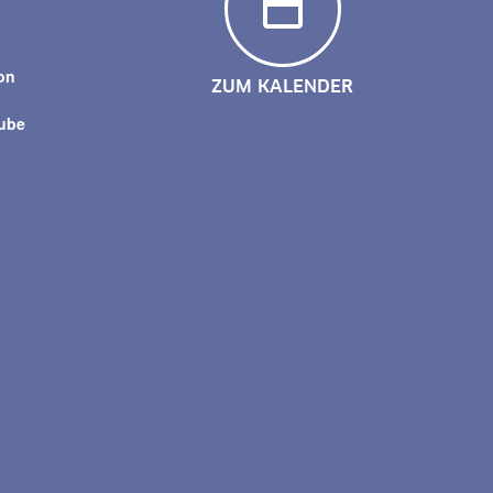
y
on
ZUM KALENDER
tube