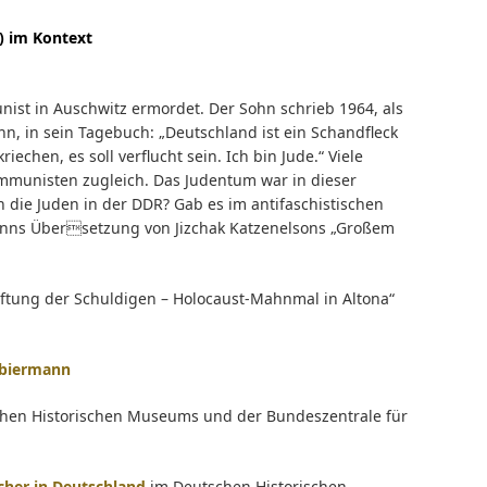
) im Kontext
st in Auschwitz ermordet. Der Sohn schrieb 1964, als
n, in sein Tagebuch: „Deutschland ist ein Schandfleck
iechen, es soll verflucht sein. Ich bin Jude.“ Viele
mmunisten zugleich. Das Judentum war in dieser
 die Juden in der DDR? Gab es im antifaschistischen
anns Übersetzung von Jizchak Katzenelsons „Großem
aftung der Schuldigen – Holocaust-Mahnmal in Altona“
biermann
tschen Historischen Museums und der Bundeszentrale für
cher in Deutschland
im Deutschen Historischen