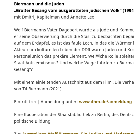
Biermann und die Juden
„Großer Gesang vom ausgerotteten jüdischen Volk“ (1994
mit Dmitrij Kapitelman und Annette Leo
Wolf Biermanns Vater Dagobert wurde als Jude und Kommuni
er seine Observierung durch die Stasi zu beobachten began
auf dem Erdapfel, es ist das faule Loch, in das die Würmer kr
Akteure im kulturellen Leben der DDR waren Juden und Ko
Personalunion das prekäre Element. Welche Rolle spielten
Staat Antisemitismus? Und welche Wege führten zu Bierm
Gesang“?
Mit einem einleitenden Ausschnitt aus dem Film „Die Verh
von Til Biermann (2021)
Eintritt frei | Anmeldung unter:
www.dhm.de/anmeldung-
Eine Kooperation der Staatsbibliothek zu Berlin, des Deu
politische Bildung
Zur
Ausstellung Wolf Biermann. Ein Lyriker und Liederma