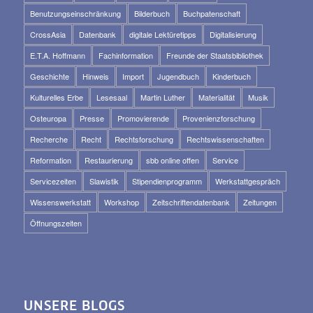
Benutzungseinschränkung
Bilderbuch
Buchpatenschaft
CrossAsia
Datenbank
digitale Lektüretipps
Digitalisierung
E.T.A. Hoffmann
Fachinformation
Freunde der Staatsbibliothek
Geschichte
Hinweis
Import
Jugendbuch
Kinderbuch
Kulturelles Erbe
Lesesaal
Martin Luther
Materialität
Musik
Osteuropa
Presse
Promovierende
Provenienzforschung
Recherche
Recht
Rechtsforschung
Rechtswissenschaften
Reformation
Restaurierung
sbb online offen
Service
Servicezeiten
Slawistik
Stipendienprogramm
Werkstattgespräch
Wissenswerkstatt
Workshop
Zeitschriftendatenbank
Zeitungen
Öffnungszeiten
UNSERE BLOGS