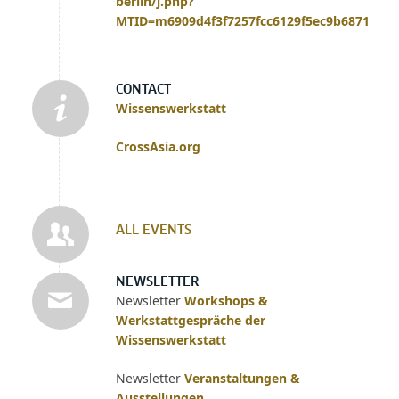
berlin/j.php?
MTID=m6909d4f3f7257fcc6129f5ec9b6871fa
CONTACT
Wissenswerkstatt
CrossAsia.org
ALL EVENTS
NEWSLETTER
Newsletter
Workshops &
Werkstattgespräche der
Wissenswerkstatt
Newsletter
Veranstaltungen &
Ausstellungen