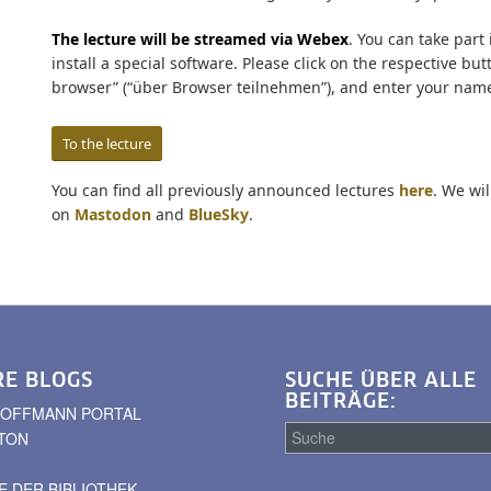
The lecture will be streamed via Webex
. You can take part
install a special software. Please click on the respective butt
browser” (“über Browser teilnehmen”), and enter your nam
To the lecture
You can find all previously announced lectures
here
. We wi
on
Mastodon
and
BlueSky
.
RE BLOGS
SUCHE ÜBER ALLE
BEITRÄGE:
. HOFFMANN PORTAL
TON
 DER BIBLIOTHEK