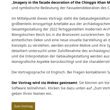
„
Imagery in the facade decoration of the Chinggis Khan
und symbolische Bedeutung der Fassadendekoration des C
Im Mittelpunkt dieses Vortrags steht die Gebäudegestaltu
größtenteils einzigartige Artefakte aus der archäologischen
Gesamtgestaltung der 2022 fertiggestellten modernen Archi
Mongolischen Reich bis in die Bronzezeit zurückreichen. Di
einheitliches Dekor und eine neue visuelle Darstellung a
Konzepts zu verstehen, werden einzelne Motive und ihre Sy
detailliert untersucht unter Zuhilfenahme des archäologi
und die Interpretation der Gebäudegestaltung werden aus k
ikonografische Aspekte berücksichtigt und die charakteri
Die Vortragssprache ist Englisch. Bei Fragen kontaktieren S
Der Vortrag wird via Webex gestreamt
. Sie können am Vor
Software teilnehmen. Klicken Sie dazu unten auf „Zum Vor
geben Ihren Namen ein.
Zum Vortrag