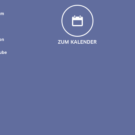
am
y
on
ZUM KALENDER
tube