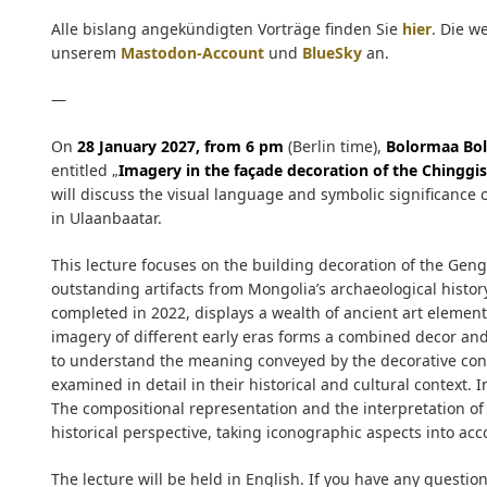
Alle bislang angekündigten Vorträge finden Sie
hier
. Die w
unserem
Mastodon-Account
und
BlueSky
an.
—
On
28 January 2027, from 6 pm
(Berlin time),
Bolormaa Bol
entitled „
Imagery in the façade decoration of the Ching
will discuss the visual language and symbolic significance
in Ulaanbaatar.
This lecture focuses on the building decoration of the Ge
outstanding artifacts from Mongolia’s archaeological histor
completed in 2022, displays a wealth of ancient art elemen
imagery of different early eras forms a combined decor and 
to understand the meaning conveyed by the decorative conc
examined in detail in their historical and cultural context. 
The compositional representation and the interpretation of
historical perspective, taking iconographic aspects into acc
The lecture will be held in English. If you have any questio