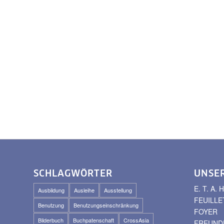
SCHLAGWÖRTER
UNSE
E. T. A
Ausbildung
Ausleihe
Ausstellung
FEUILLE
Benutzung
Benutzungseinschränkung
FOYER
Bilderbuch
Buchpatenschaft
CrossAsia
FREUNDE