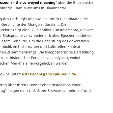
 Museum – the conveyed meaning
“ über die Bildsprache
hinggis Khan Museums in Ulaanbaatar.
ng des Dschingis-Khan-Museums in Ulaanbaatar, die
 Geschichte der Mongolei darstellt. Die
tektur zeigt eine Fülle antiker Kunstelemente, die vom
e Bildsprache verschiedener früher Epochen bildet ein
n diesem Gebäude. Um die Bedeutung des dekorativen
mbolik im historischen und kulturellen Kontext
schen Zusammenhangs. Die kompositorische Darstellung
unsthistorischer Perspektive analysiert, wobei
stischen Merkmale hervorgehoben werden.
ie uns unter:
ostasienabt@sbb.spk-berlin.de
.
trag über Ihren Browser ohne Installation einer
trag“, folgen dem Link „Über Browser teilnehmen“ und