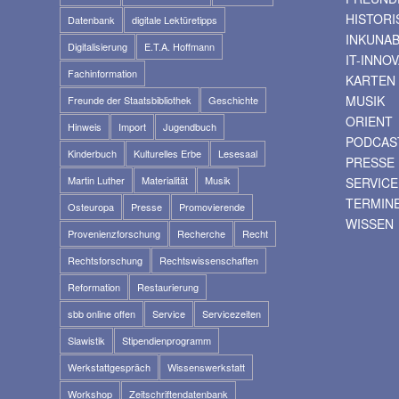
HISTOR
Datenbank
digitale Lektüretipps
INKUNA
Digitalisierung
E.T.A. Hoffmann
IT-INNO
Fachinformation
KARTEN
MUSIK
Freunde der Staatsbibliothek
Geschichte
ORIENT
Hinweis
Import
Jugendbuch
PODCAS
Kinderbuch
Kulturelles Erbe
Lesesaal
PRESSE
Martin Luther
Materialität
Musik
SERVICE
TERMIN
Osteuropa
Presse
Promovierende
WISSEN
Provenienzforschung
Recherche
Recht
Rechtsforschung
Rechtswissenschaften
Reformation
Restaurierung
sbb online offen
Service
Servicezeiten
Slawistik
Stipendienprogramm
Werkstattgespräch
Wissenswerkstatt
Workshop
Zeitschriftendatenbank